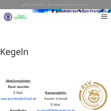
03528 447921
info@radebergersv.com
Kegeln
Abteilungsleiter:
René Jeschke
E-Mail:
Kassenwärtin:
rene.jeschke@o2mail.de
Kerstin Schmidt
E-Mail:
Kegelbahn
kschmidt09@kabelmail.de